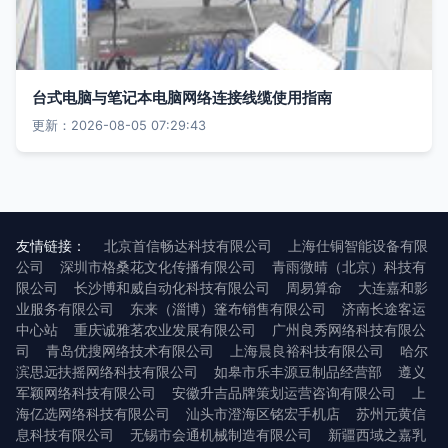
台式电脑与笔记本电脑网络连接线缆使用指南
更新：2026-08-05 07:29:43
友情链接：
北京首信畅达科技有限公司
上海仕铜智能设备有限
公司
深圳市格桑花文化传播有限公司
青雨微晴（北京）科技有
限公司
长沙博和威自动化科技有限公司
周易算命
大连嘉和影
业服务有限公司
东来（淄博）篷布销售有限公司
济南长途客运
中心站
重庆诚雅茗农业发展有限公司
广州良秀网络科技有限公
司
青岛优搜网络技术有限公司
上海晨良裕科技有限公司
哈尔
滨思远扶摇网络科技有限公司
如皋市乐丰源豆制品经营部
遵义
军颖网络科技有限公司
安徽升吉品牌策划运营咨询有限公司
上
海亿选网络科技有限公司
汕头市澄海区铭宏手机店
苏州元黄信
息科技有限公司
无锡市会通机械制造有限公司
新疆西域之嘉乳