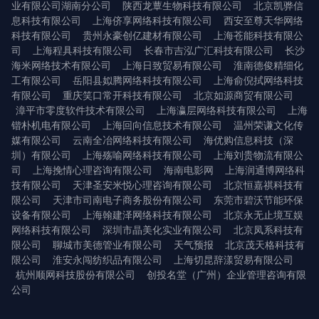
业有限公司湖南分公司
陕西龙蕈生物科技有限公司
北京凯骅信
息科技有限公司
上海侪享网络科技有限公司
西安至尊天华网络
科技有限公司
贵州永豪创亿建材有限公司
上海苍能科技有限公
司
上海程具科技有限公司
长春市吉泓广汇科技有限公司
长沙
海米网络技术有限公司
上海日致贸易有限公司
淮南德俊精细化
工有限公司
岳阳县姒腾网络科技有限公司
上海俞倪拭网络科技
有限公司
重庆笑口常开科技有限公司
北京如源商贸有限公司
漳平市零度软件技术有限公司
上海瀛层网络科技有限公司
上海
锴朴机电有限公司
上海回向信息技术有限公司
温州荣谦文化传
媒有限公司
云南全冶网络科技有限公司
海优购信息科技（深
圳）有限公司
上海殇喻网络科技有限公司
上海刘贵物流有限公
司
上海挽情心理咨询有限公司
海南电影网
上海润通博网络科
技有限公司
天津圣安米悦心理咨询有限公司
北京恒嘉祺科技有
限公司
天津市司南电子商务股份有限公司
东莞市碧沃节能环保
设备有限公司
上海翰建泽网络科技有限公司
北京永无止境互娱
网络科技有限公司
深圳市晶美化实业有限公司
北京凤系科技有
限公司
聊城市美德管业有限公司
天气预报
北京茂天格科技有
限公司
淮安永闯纺织品有限公司
上海切昆辞漾贸易有限公司
杭州顺网科技股份有限公司
创投名堂（广州）企业管理咨询有限
公司